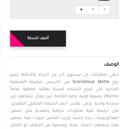
العدد:
+
-
أضف للسلة
الوصف
ارتقي بإطلالتكِ إلى مستوى آخر من الجرأة والأناقة! يتميز
روج
Scandalous Matte
من كاتريس بتركيبته المخملية
الفاخرة التي تمنح الشفاه لمسة نهائية مطفية تماماً
(Matte) بصبغة لونية عالية الكثافة تبرز جمال شفاهكِ من
مسحة واحدة. وعلى عكس أحمر الشفاه المطفي التقليدي،
فإن تركيبته غنية بمكونات مرطبة ومغذية مثل حمض
الهيالورونيك، زبدة الشيا، وزيت الباشن فروت، مما يضمن
بقاء شفاهكِ ناعمة، مرنة، ومحمية من الجفاف أو التكتل