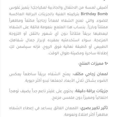
أضيفي لمسة من الاحتفال والجاذبية لمكياجكِ! يتميز غلوس
Birthday Bomb
بتركيبته الغنية بالجزيئات البراقة العاكسة
للضوء، والتي تمنح الشفاه لمعاناً زجاجياً مكثفاً ومظهراً
ممتلئاً وبارزاً. ينساب هذا الملمع بنعومة فائقة على الشفاه
ليعطيها بريقاً متلألئاً دون أي شعور بالثقل أو اللزوجة
المزعجة. سواء استخدمتيه بمفرده لإبراز جمال شفاهكِ
الطبيعي أو كطبقة نهائية فوق الروج، فإنه سيضمن لكِ
إطلالة ساحرة ومضيئة طوال الوقت.
✨ مميزات المنتج:
لمعان زجاجي مكثف:
يمنح الشفاه بريقاً ساطعاً يعكس
الضوء بشكل ثلاثي الأبعاد لجعلها تبدو أكثر حيوية.
جزيئات براقة دقيقة:
يحتوي على غليتر ناعم جداً يضيف توهجاً
احتفالياً ومميزاً دون ملمس مزعج.
تأثير تكبير بصري:
اللمعان الفائق يساعد في إعطاء الشفاه
مظهراً أكثر امتلاءً ونعومة.