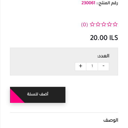
رقم المنتج::
230061
(0)
20.00
ILS
العدد:
+
-
أضف للسلة
الوصف