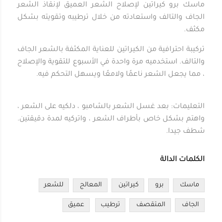
ماسك برو كيراتين لإصلاح الشعر العميق لإنقاذ الشعر
الجاف والتالف واستعادته من خلال ترطيبه وتقويته بشكل
مكثف.
تركيبة احترافية من الكيراتين للعناية المكثفة بالشعر الجاف
والتالف. استخدميه مرة واحدة في الأسبوع للتقوية والإصلاح
، مما يجعل الشعر ناعمًا ولامعًا ويسهل التحكم فيه.
التعليمات: بعد غسل الشعر بالشامبو ، دلكيه على الشعر ،
واهتم بشكل خاص بأطراف الشعر ، واتركيه لمدة دقيقتين.
شطف جيدا.
الكلمات الدالة
ماسك
برو
كيراتين
المعالج
للشعر
الجاف
المتقصف
ترطيب
عميق