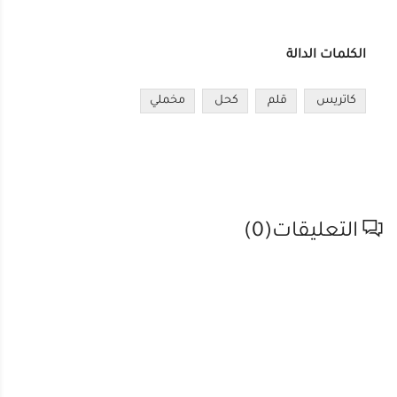
الكلمات الدالة
كاتريس
قلم
كحل
مخملي
التعليقات(
0
)