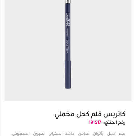
كاتريس قلم كحل مخملي
رقم المنتج::
191517
قلم كحل بألوان ساحرة داكنة لمكياج العيون السموكي.