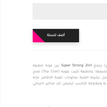
أضف للسلة
مل! يجمع
Super Strong 2in1
بين قوته كطبقة
أساس (Base Coat) تحمي الأظافر وتمنع تصبغها، وكطبقة تثبيت علوية (Top Coat) تمنح
ل تركيبته الغنية بمكونات تقوية الأظافر، فإنه
ة ومقاومة للتكسر، ليضمن لكِ مناكير احترافي