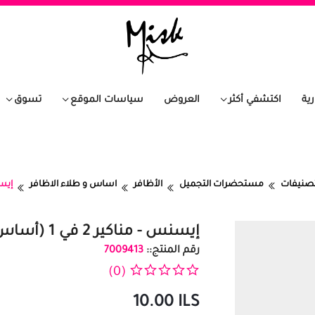
رية
اكتشفي أكثر
العروض
سياسات الموقع
تسوق
تصنيفات
مستحضرات التجميل
الأظافر
اساس و طلاء الاظافر
إيسنس - منا
إيسنس - مناكير 2 في 1 (أساس ومثبت للأظافر شديد القوة)
رقم المنتج::
7009413
(0)
10.00
ILS