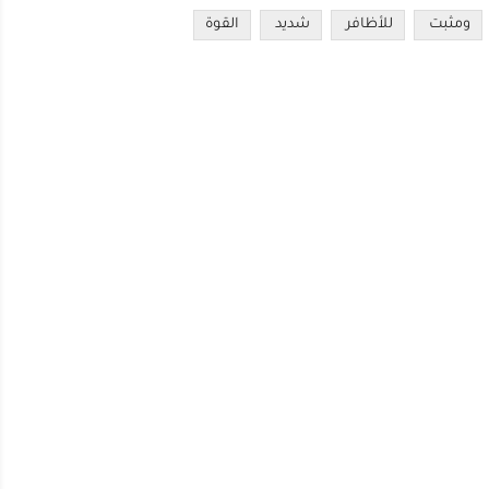
ومثبت
للأظافر
شديد
القوة